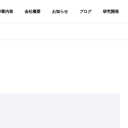
事業内容
会社概要
お知らせ
ブログ
研究開発
AI
AI
企業理念
会社概要
HILOSOPHY
OUTLINE
アクセス
提携会社
提供しているサービスの一覧
クラウドの構築
CCESS
PARTNER
CloudDog
loudScale
クラウドインフラ運用・
ンフラ開発・構築サービス
ス