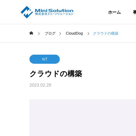
ホーム
ブログ
CloudDog
クラウドの構築
全般
ごあいさつ
IoT
GREETING
P
クラウドの構築
2023.02.28
沿革
たプロジェク
成功事例の纏め
HISTORY
A
CloudLink
C
AI・ロボート・IoT 技術を生かし
て、10 Teams+と連携し、クラウド
技術を提供する
イ