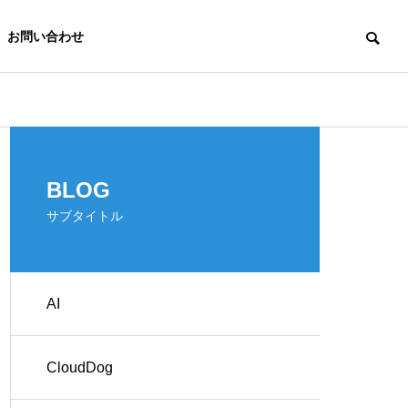
お問い合わせ
IoT
全
BLOG
サブタイトル
AI
クラウドの構築
クラ
CloudDog
監視サービ