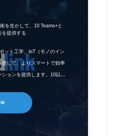
技術を生かして、10 Teams+と
術を提供する
I、ロボット工学、IoT（モノのイン
駆使して、よりスマートで効率
ーションを提供します。10以上
携により、業界をリードする革
を開発し、企業がデジタルトラ
nk
ンを達成するための支援を行い