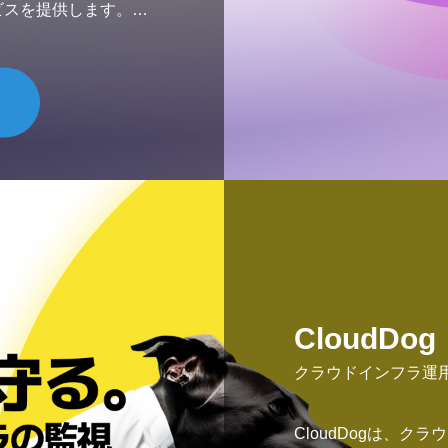
ビスを提供します。
ーションコードの融合によ
インフラ分離を実現
ます。AI時代に適応
力を備え、日々1TB
収集・分析する高速データ
CloudDog
クラウドインフラ運
CloudDogは、ク