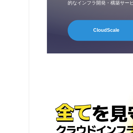
的なインフラ開発・構築サー
Terraform技術とアプリケ
り、企業ごとに最適化された
CloudScale
し、データの完全分離を保証し
するための大規模データ処理能
以上のDataLakeデータを
エンジンを提供しています。