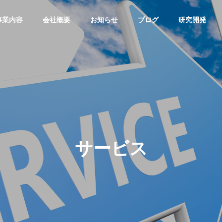
事業内容
会社概要
お知らせ
ブログ
研究開発
AI
AI
企業理念
会社概要
HILOSOPHY
OUTLINE
サービス
アクセス
提携会社
提供しているサービスの一覧
クラウドの構築
CCESS
PARTNER
CloudDog
loudScale
クラウドインフラ運用・
ンフラ開発・構築サービス
ス