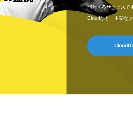
門とするサービスです。A
Cloudなど、主要
応し、企業のクラウ
します。私たちはテ
CloudD
ンフラの健全性を常
予防的措置を講じる
証します。