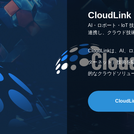
CloudLink
AI・ロボート・IoT 
連携し、クラウド技
CloudLinkは、A
ターネット）技術を
的なクラウドソリュ
の専門チームとの連
新的なクラウド技術
CloudLi
ンスフォーメーショ
ます。