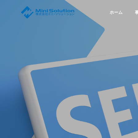
ホーム
全般
ごあいさつ
GREETING
P
沿革
たプロジェク
成功事例の纏め
HISTORY
A
CloudLink
C
AI・ロボート・IoT 技術を生かし
て、10 Teams+と連携し、クラウド
技術を提供する
イ