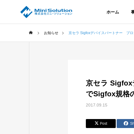
ホーム
お知らせ
京セラ Sigfoxデバイスパートナー プログ
全般
ごあいさつ
GREETING
P
京セラ Sigf
でSigfox規
沿革
2017.09.15
たプロジェク
成功事例の纏め
HISTORY
A
CloudLink
C
AI・ロボート・IoT 技術を生かし
Post
S
て、10 Teams+と連携し、クラウド
技術を提供する
イ