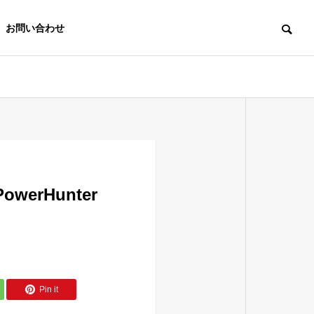
お問い合わせ
IoT
全
erHunter
クラウドの構築
クラ
Pin it
監視サービ