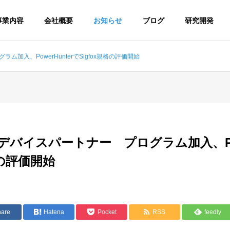
事業内容
会社概要
お知らせ
ブログ
研究開発
ラム加入、PowerHunterでSigfox規格の評価開始
AI
AI
企業理念
会社概要
HILOSOPHY
OUTLINE
oxデバイスパートナー プログラム加入、Pow
格の評価開始
アクセス
提携会社
提供しているサービスの一覧
クラウドの構築
CCESS
PARTNER
CloudDog
loudScale
hare
Hatena
Pocket
RSS
feedly
クラウドインフラ運用・
ンフラ開発・構築サービス
ス