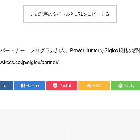
この記事のタイトルとURLをコピーする
スパートナー プログラム加入、PowerHunterでSigfox規格の
cs.co.jp/sigfox/partner/
hare
Hatena
Pocket
RSS
feedly